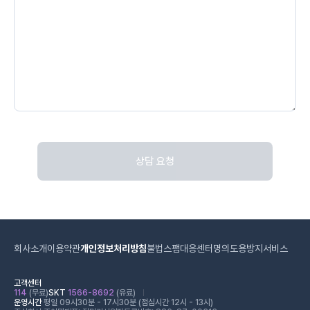
상담 요청
회사소개
이용약관
개인정보처리방침
불법스팸대응센터
명의도용방지서비스
고객센터
114
(무료)
SKT
1566-8692
(유료)
운영시간
평일 09시30분 - 17시30분 (점심시간 12시 - 13시)