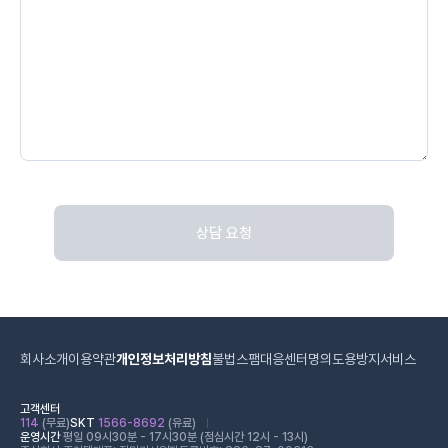
상담 요청
회사소개
이용약관
개인정보처리방침
불법스팸대응센터
명의도용방지서비스
고객센터
114
(무료)
SKT
1566-8692
(유료)
운영시간
평일 09시30분 - 17시30분 (점심시간 12시 - 13시)