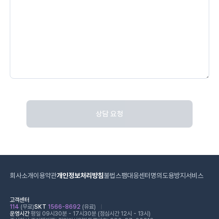
상담 요청
회사소개
이용약관
개인정보처리방침
불법스팸대응센터
명의도용방지서비스
고객센터
114
(무료)
SKT
1566-8692
(유료)
운영시간
평일 09시30분 - 17시30분 (점심시간 12시 - 13시)