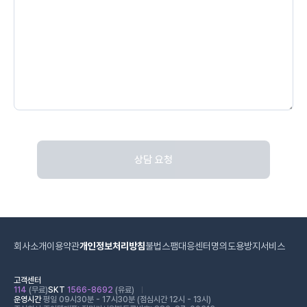
상담 요청
회사소개
이용약관
개인정보처리방침
불법스팸대응센터
명의도용방지서비스
고객센터
114
(무료)
SKT
1566-8692
(유료)
운영시간
평일 09시30분 - 17시30분 (점심시간 12시 - 13시)