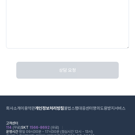
상담 요청
회사소개
이용약관
개인정보처리방침
불법스팸대응센터
명의도용방지서비스
고객센터
114
(무료)
SKT
1566-8692
(유료)
운영시간
평일 09시30분 - 17시30분 (점심시간 12시 - 13시)