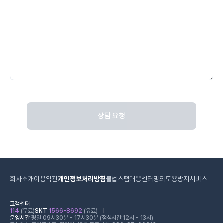
상담 요청
회사소개
이용약관
개인정보처리방침
불법스팸대응센터
명의도용방지서비스
고객센터
114
(무료)
SKT
1566-8692
(유료)
운영시간
평일 09시30분 - 17시30분 (점심시간 12시 - 13시)