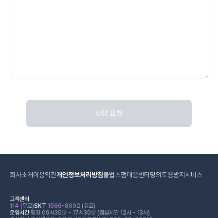
상담 요청
회사소개
이용약관
개인정보처리방침
불법스팸대응센터
명의도용방지서비스
고객센터
114
(무료)
SKT
1566-8692
(유료)
운영시간
평일 09시30분 - 17시30분 (점심시간 12시 - 13시)