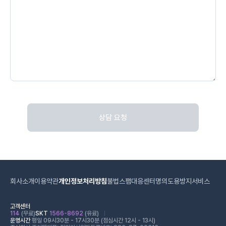
상담 요청
회사소개
이용약관
개인정보처리방침
불법스팸대응센터
명의도용방지서비스
고객센터
114
(무료)
SKT
1566-8692
(유료)
운영시간
평일 09시30분 - 17시30분 (점심시간 12시 - 13시)