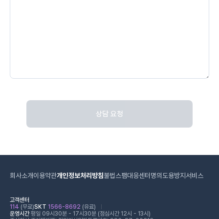
상담 요청
회사소개
이용약관
개인정보처리방침
불법스팸대응센터
명의도용방지서비스
고객센터
114
(무료)
SKT
1566-8692
(유료)
운영시간
평일 09시30분 - 17시30분 (점심시간 12시 - 13시)