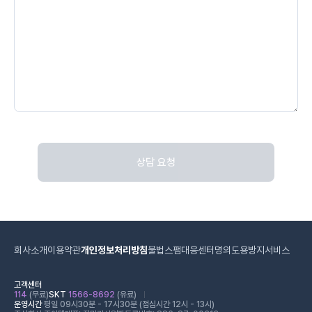
상담 요청
회사소개
이용약관
개인정보처리방침
불법스팸대응센터
명의도용방지서비스
고객센터
114
(무료)
SKT
1566-8692
(유료)
운영시간
평일 09시30분 - 17시30분 (점심시간 12시 - 13시)