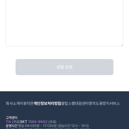
상담 요청
회사소개
이용약관
개인정보처리방침
불법스팸대응센터
명의도용방지서비스
고객센터
114
(무료)
SKT
1566-8692
(유료)
운영시간
평일 09시30분 - 17시30분 (점심시간 12시 - 13시)