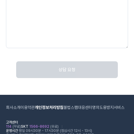
상담 요청
회사소개
이용약관
개인정보처리방침
불법스팸대응센터
명의도용방지서비스
고객센터
114
(무료)
SKT
1566-8692
(유료)
운영시간
평일 09시30분 - 17시30분 (점심시간 12시 - 13시)