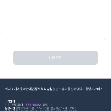
상담 요청
회사소개
이용약관
개인정보처리방침
불법스팸대응센터
명의도용방지서비스
고객센터
114
(무료)
SKT
1566-8692
(유료)
운영시간
평일 09시30분 - 17시30분 (점심시간 12시 - 13시)