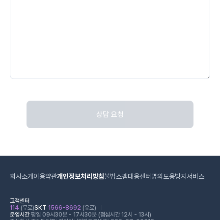
상담 요청
회사소개
이용약관
개인정보처리방침
불법스팸대응센터
명의도용방지서비스
고객센터
114
(무료)
SKT
1566-8692
(유료)
운영시간
평일 09시30분 - 17시30분 (점심시간 12시 - 13시)