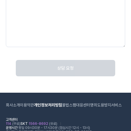
상담 요청
회사소개
이용약관
개인정보처리방침
불법스팸대응센터
명의도용방지서비스
고객센터
114
(무료)
SKT
1566-8692
(유료)
운영시간
평일 09시30분 - 17시30분 (점심시간 12시 - 13시)