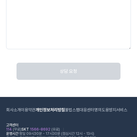
상담 요청
회사소개
이용약관
개인정보처리방침
불법스팸대응센터
명의도용방지서비스
고객센터
114
(무료)
SKT
1566-8692
(유료)
운영시간
평일 09시30분 - 17시30분 (점심시간 12시 - 13시)