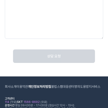
상담 요청
회사소개
이용약관
개인정보처리방침
불법스팸대응센터
명의도용방지서비스
고객센터
114
(무료)
SKT
1566-8692
(유료)
운영시간
평일 09시30분 - 17시30분 (점심시간 12시 - 13시)