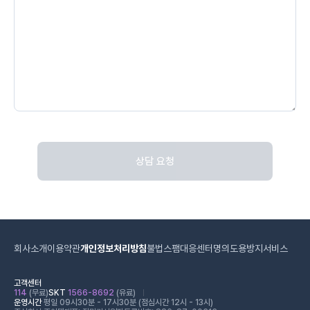
상담 요청
회사소개
이용약관
개인정보처리방침
불법스팸대응센터
명의도용방지서비스
고객센터
114
(무료)
SKT
1566-8692
(유료)
운영시간
평일 09시30분 - 17시30분 (점심시간 12시 - 13시)