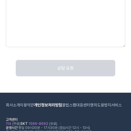
상담 요청
회사소개
이용약관
개인정보처리방침
불법스팸대응센터
명의도용방지서비스
고객센터
114
(무료)
SKT
1566-8692
(유료)
운영시간
평일 09시30분 - 17시30분 (점심시간 12시 - 13시)