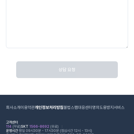
상담 요청
회사소개
이용약관
개인정보처리방침
불법스팸대응센터
명의도용방지서비스
고객센터
114
(무료)
SKT
1566-8692
(유료)
운영시간
평일 09시30분 - 17시30분 (점심시간 12시 - 13시)