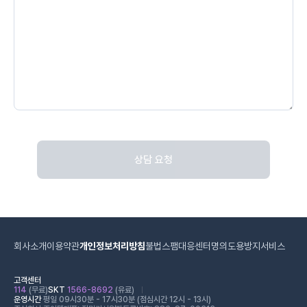
상담 요청
회사소개
이용약관
개인정보처리방침
불법스팸대응센터
명의도용방지서비스
고객센터
114
(무료)
SKT
1566-8692
(유료)
운영시간
평일 09시30분 - 17시30분 (점심시간 12시 - 13시)