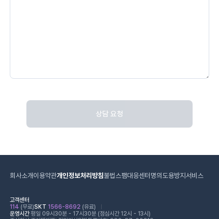
상담 요청
회사소개
이용약관
개인정보처리방침
불법스팸대응센터
명의도용방지서비스
고객센터
114
(무료)
SKT
1566-8692
(유료)
운영시간
평일 09시30분 - 17시30분 (점심시간 12시 - 13시)