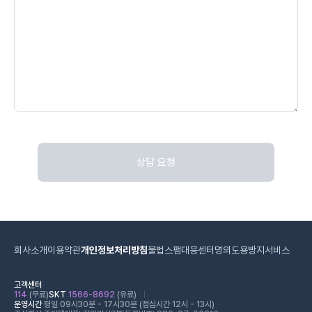
상담 요청
회사소개
이용약관
개인정보처리방침
불법스팸대응센터
명의도용방지서비스
고객센터
114
(무료)
SKT
1566-8692
(유료)
운영시간
평일 09시30분 - 17시30분 (점심시간 12시 - 13시)