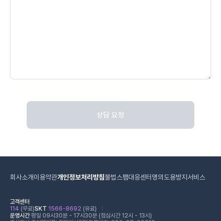
상담 요청
회사소개
이용약관
개인정보처리방침
불법스팸대응센터
명의도용방지서비스
고객센터
114
(무료)
SKT
1566-8692
(유료)
운영시간
평일 09시30분 - 17시30분 (점심시간 12시 - 13시)