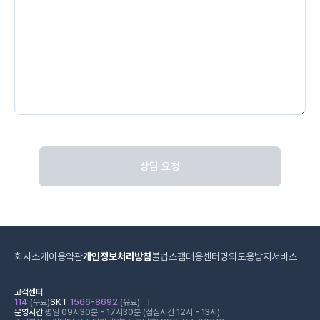
상담 요청
회사소개
이용약관
개인정보처리방침
불법스팸대응센터
명의도용방지서비스
고객센터
114
(무료)
SKT
1566-8692
(유료)
운영시간
평일 09시30분 - 17시30분 (점심시간 12시 - 13시)