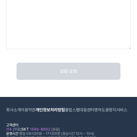
상담 요청
회사소개
이용약관
개인정보처리방침
불법스팸대응센터
명의도용방지서비스
고객센터
114
(무료)
SKT
1566-8692
(유료)
운영시간
평일 09시30분 - 17시30분 (점심시간 12시 - 13시)