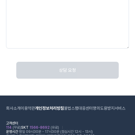
상담 요청
회사소개
이용약관
개인정보처리방침
불법스팸대응센터
명의도용방지서비스
고객센터
114
(무료)
SKT
1566-8692
(유료)
운영시간
평일 09시30분 - 17시30분 (점심시간 12시 - 13시)