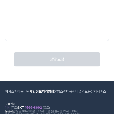
상담 요청
회사소개
이용약관
개인정보처리방침
불법스팸대응센터
명의도용방지서비스
고객센터
114
(무료)
SKT
1566-8692
(유료)
운영시간
평일 09시30분 - 17시30분 (점심시간 12시 - 13시)