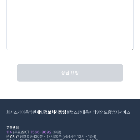
상담 요청
회사소개
이용약관
개인정보처리방침
불법스팸대응센터
명의도용방지서비스
고객센터
114
(무료)
SKT
1566-8692
(유료)
운영시간
평일 09시30분 - 17시30분 (점심시간 12시 - 13시)