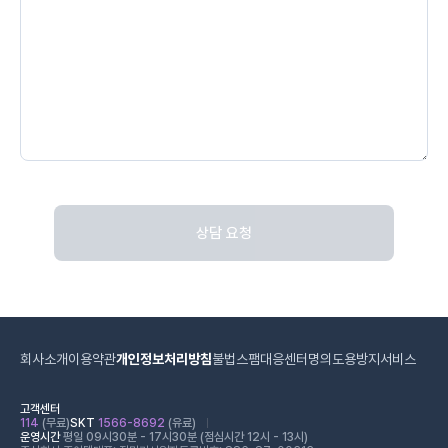
상담 요청
회사소개
이용약관
개인정보처리방침
불법스팸대응센터
명의도용방지서비스
고객센터
114
(무료)
SKT
1566-8692
(유료)
운영시간
평일 09시30분 - 17시30분 (점심시간 12시 - 13시)