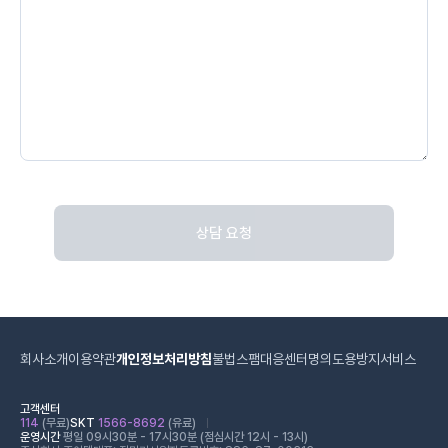
상담 요청
회사소개
이용약관
개인정보처리방침
불법스팸대응센터
명의도용방지서비스
고객센터
114
(무료)
SKT
1566-8692
(유료)
운영시간
평일 09시30분 - 17시30분 (점심시간 12시 - 13시)