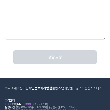
상담 요청
회사소개
이용약관
개인정보처리방침
불법스팸대응센터
명의도용방지서비스
고객센터
114
(무료)
SKT
1566-8692
(유료)
운영시간
평일 09시30분 - 17시30분 (점심시간 12시 - 13시)