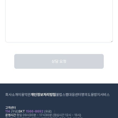
상담 요청
회사소개
이용약관
개인정보처리방침
불법스팸대응센터
명의도용방지서비스
고객센터
114
(무료)
SKT
1566-8692
(유료)
운영시간
평일 09시30분 - 17시30분 (점심시간 12시 - 13시)