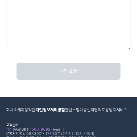
상담 요청
회사소개
이용약관
개인정보처리방침
불법스팸대응센터
명의도용방지서비스
고객센터
114
(무료)
SKT
1566-8692
(유료)
운영시간
평일 09시30분 - 17시30분 (점심시간 12시 - 13시)