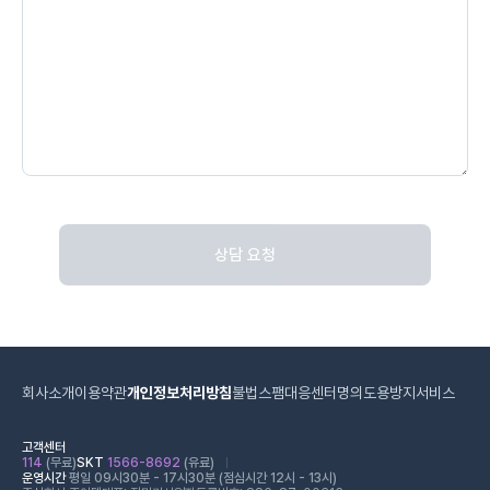
상담 요청
회사소개
이용약관
개인정보처리방침
불법스팸대응센터
명의도용방지서비스
고객센터
114
(무료)
SKT
1566-8692
(유료)
운영시간
평일 09시30분 - 17시30분 (점심시간 12시 - 13시)