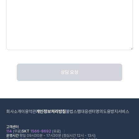
상담 요청
회사소개
이용약관
개인정보처리방침
불법스팸대응센터
명의도용방지서비스
고객센터
114
(무료)
SKT
1566-8692
(유료)
운영시간
평일 09시30분 - 17시30분 (점심시간 12시 - 13시)