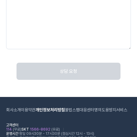
상담 요청
회사소개
이용약관
개인정보처리방침
불법스팸대응센터
명의도용방지서비스
고객센터
114
(무료)
SKT
1566-8692
(유료)
운영시간
평일 09시30분 - 17시30분 (점심시간 12시 - 13시)