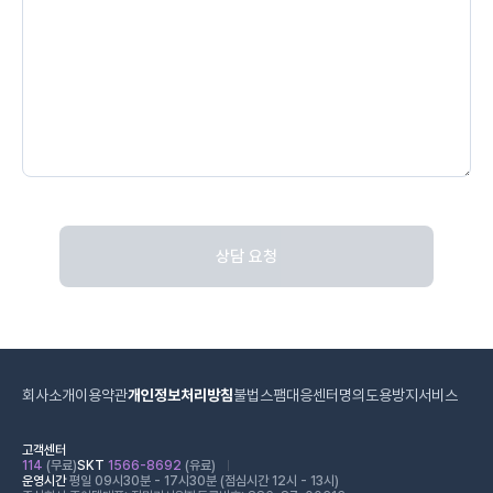
상담 요청
회사소개
이용약관
개인정보처리방침
불법스팸대응센터
명의도용방지서비스
고객센터
114
(무료)
SKT
1566-8692
(유료)
운영시간
평일 09시30분 - 17시30분 (점심시간 12시 - 13시)