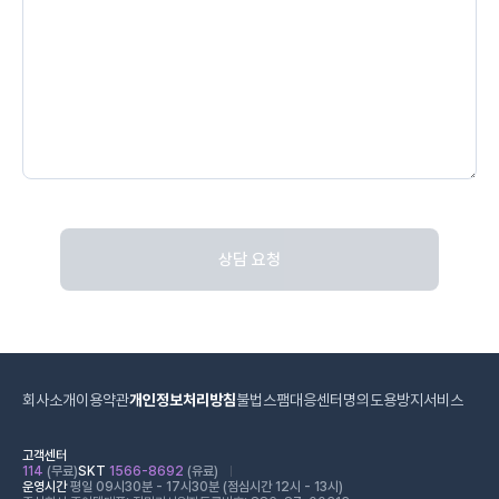
상담 요청
회사소개
이용약관
개인정보처리방침
불법스팸대응센터
명의도용방지서비스
고객센터
114
(무료)
SKT
1566-8692
(유료)
운영시간
평일 09시30분 - 17시30분 (점심시간 12시 - 13시)