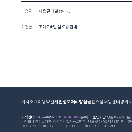
다음글
다음 글이 없습니다.
이전글
조이모바일 앱 오류 안내
회사소개
이용약관
개인정보처리방침
불법스팸대응센터
명의
고객센터
114
(무료)
SKT
1566-8692
(유료)
운영시간
평일 09시30분 -
주식회사 조이텔
대표: 정민기
사업자등록번호: 886-87-00313
경기도 부천시
COPYRIGHT©JOYTEL CO.LTD. ALL RIGHTS RESERVED.