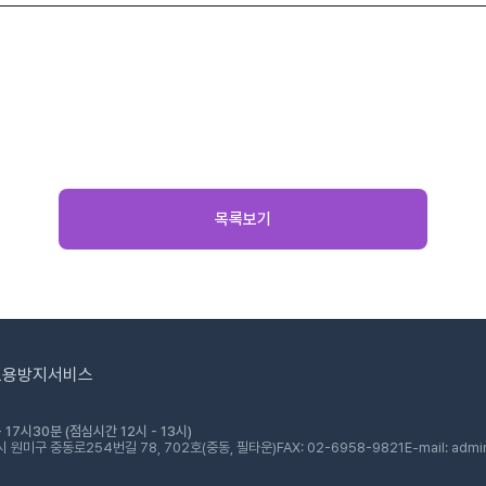
목록보기
도용방지서비스
 17시30분 (점심시간 12시 - 13시)
 원미구 중동로254번길 78, 702호(중동, 필타운)
FAX: 02-6958-9821
E-mail: admi