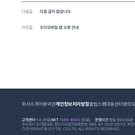
다음글
다음 글이 없습니다.
이전글
조이모바일 앱 오류 안내
회사소개
이용약관
개인정보처리방침
불법스팸대응센터
명의
고객센터
114
(무료)
SKT
1566-8692
(유료)
운영시간
평일 09시30분 -
주식회사 조이텔
대표: 정민기
사업자등록번호: 886-87-00313
경기도 부천시
COPYRIGHT©JOYTEL CO.LTD. ALL RIGHTS RESERVED.