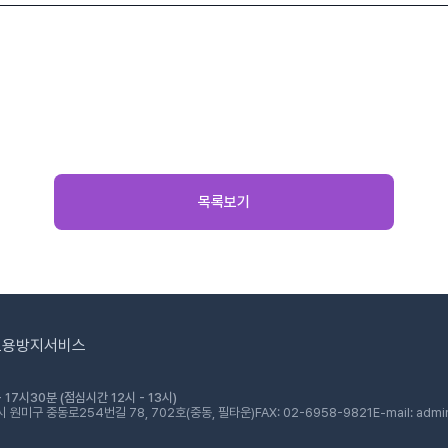
목록보기
도용방지서비스
 17시30분 (점심시간 12시 - 13시)
 원미구 중동로254번길 78, 702호(중동, 필타운)
FAX: 02-6958-9821
E-mail: admi