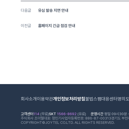
다음글
유심 발송 지연 안내
이전글
홈페이지 긴급 점검 안내
회사소개
이용약관
개인정보처리방침
불법스팸대응센터
명의
고객센터
114
(무료)
SKT
1566-8692
(유료)
운영시간
평일 09시30분 -
주식회사 조이텔
대표: 정민기
사업자등록번호: 886-87-00313
경기도 부천시
COPYRIGHT©JOYTEL CO.LTD. ALL RIGHTS RESERVED.