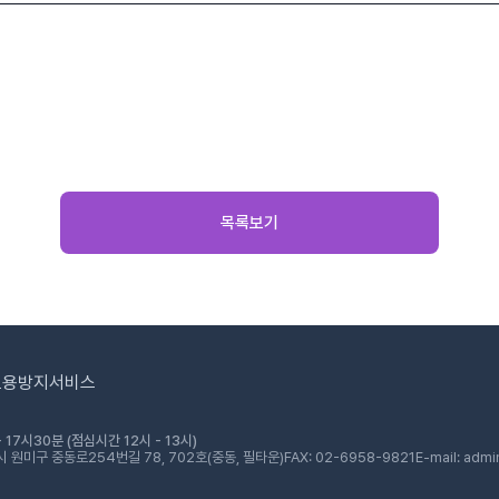
목록보기
도용방지서비스
 17시30분 (점심시간 12시 - 13시)
 원미구 중동로254번길 78, 702호(중동, 필타운)
FAX: 02-6958-9821
E-mail: admi