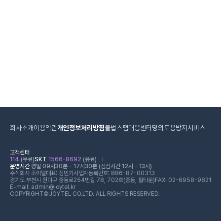
회사소개
이용약관
개인정보처리방침
불법스팸대응센터
명의도용방지서비스
고객센터
114
(무료)
SKT
1566-8692
(유료)
운영시간
평일 09시30분 - 17시30분 (점심시간 12시 - 13시)
주식회사 조이텔
대표: 정민기
사업자등록번호: 886-87-00313
경기도 부천시 원미구 중동로254번길 78, 702호(중동, 필타운)
FAX: 02-6958-9821
E-mail: admin@joytel.kr
COPYRIGHT©JOYTEL CO.LTD. ALL RIGHTS RESERVED.