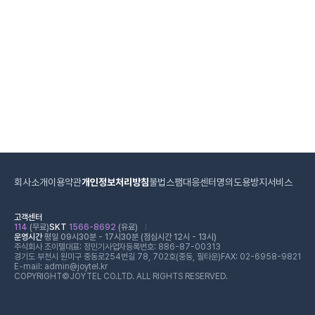
회사소개
이용약관
개인정보처리방침
불법스팸대응센터
명의도용방지서비스
고객센터
114
(무료)
SKT
1566-8692
(유료)
운영시간
평일 09시30분 - 17시30분 (점심시간 12시 - 13시)
주식회사 조이텔
대표: 정민기
사업자등록번호: 886-87-00313
경기도 부천시 원미구 중동로254번길 78, 702호(중동, 필타운)
FAX: 02-6958-9821
E-mail: admin@joytel.kr
COPYRIGHT©JOYTEL CO.LTD. ALL RIGHTS RESERVED.