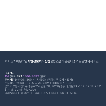
회사소개
이용약관
개인정보처리방침
불법스팸대응센터
명의도용방지서비스
고객센터
114
(무료)
SKT
1566-8692
(유료)
운영시간
평일 09시30분 - 17시30분 (점심시간 12시 - 13시)
주식회사 조이텔
대표: 정민기
사업자등록번호: 886-87-00313
경기도 부천시 원미구 중동로254번길 78, 702호(중동, 필타운)
FAX: 02-6958-9821
E-mail: admin@joytel.kr
COPYRIGHT©JOYTEL CO.LTD. ALL RIGHTS RESERVED.