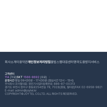
회사소개
이용약관
개인정보처리방침
불법스팸대응센터
명의도용방지서비스
고객센터
114
(무료)
SKT
1566-8692
(유료)
운영시간
평일 09시30분 - 17시30분 (점심시간 12시 - 13시)
주식회사 조이텔
대표: 정민기
사업자등록번호: 886-87-00313
경기도 부천시 원미구 중동로254번길 78, 702호(중동, 필타운)
FAX: 02-6958-9821
E-mail: admin@joytel.kr
COPYRIGHT©JOYTEL CO.LTD. ALL RIGHTS RESERVED.