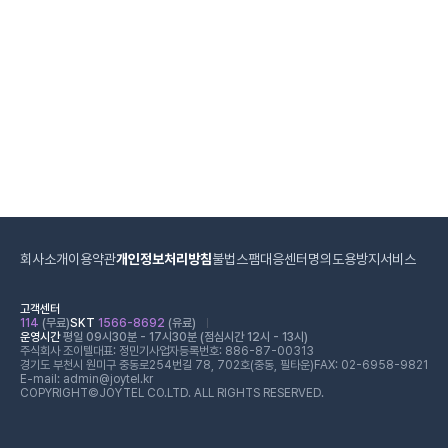
회사소개
이용약관
개인정보처리방침
불법스팸대응센터
명의도용방지서비스
고객센터
114
(무료)
SKT
1566-8692
(유료)
운영시간
평일 09시30분 - 17시30분 (점심시간 12시 - 13시)
주식회사 조이텔
대표: 정민기
사업자등록번호: 886-87-00313
경기도 부천시 원미구 중동로254번길 78, 702호(중동, 필타운)
FAX: 02-6958-9821
E-mail: admin@joytel.kr
COPYRIGHT©JOYTEL CO.LTD. ALL RIGHTS RESERVED.