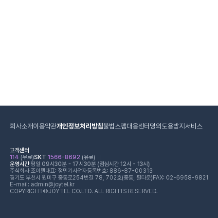
회사소개
이용약관
개인정보처리방침
불법스팸대응센터
명의도용방지서비스
고객센터
114
(무료)
SKT
1566-8692
(유료)
운영시간
평일 09시30분 - 17시30분 (점심시간 12시 - 13시)
주식회사 조이텔
대표: 정민기
사업자등록번호: 886-87-00313
경기도 부천시 원미구 중동로254번길 78, 702호(중동, 필타운)
FAX: 02-6958-9821
E-mail: admin@joytel.kr
COPYRIGHT©JOYTEL CO.LTD. ALL RIGHTS RESERVED.