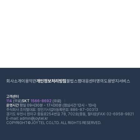
회사소개
이용약관
개인정보처리방침
불법스팸대응센터
명의도용방지서비스
고객센터
114
(무료)
SKT
1566-8692
(유료)
운영시간
평일 09시30분 - 17시30분 (점심시간 12시 - 13시)
주식회사 조이텔
대표: 정민기
사업자등록번호: 886-87-00313
경기도 부천시 원미구 중동로254번길 78, 702호(중동, 필타운)
FAX: 02-6958-9821
E-mail: admin@joytel.kr
COPYRIGHT©JOYTEL CO.LTD. ALL RIGHTS RESERVED.