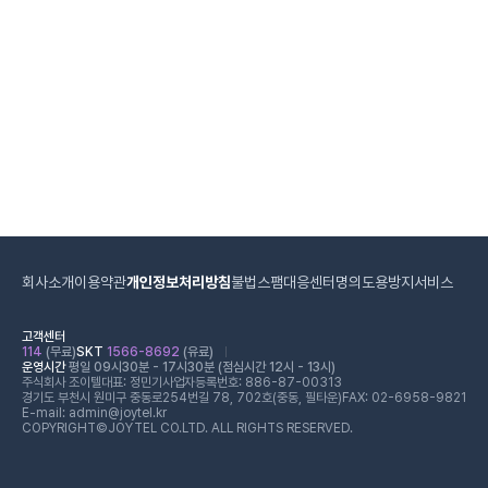
회사소개
이용약관
개인정보처리방침
불법스팸대응센터
명의도용방지서비스
고객센터
114
(무료)
SKT
1566-8692
(유료)
운영시간
평일 09시30분 - 17시30분 (점심시간 12시 - 13시)
주식회사 조이텔
대표: 정민기
사업자등록번호: 886-87-00313
경기도 부천시 원미구 중동로254번길 78, 702호(중동, 필타운)
FAX: 02-6958-9821
E-mail: admin@joytel.kr
COPYRIGHT©JOYTEL CO.LTD. ALL RIGHTS RESERVED.